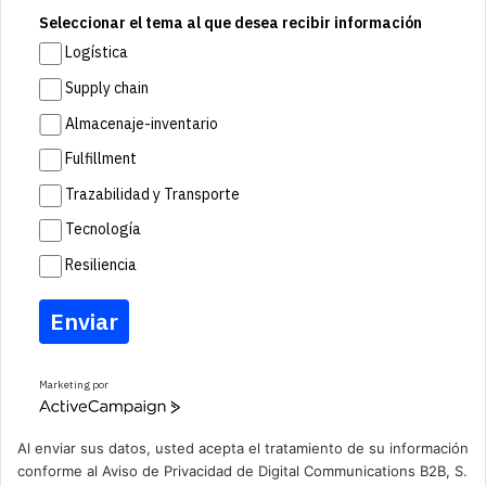
Seleccionar el tema al que desea recibir información
Logística
Supply chain
Almacenaje-inventario
Fulfillment
Trazabilidad y Transporte
Tecnología
Resiliencia
Enviar
Marketing por
A
c
t
Al enviar sus datos, usted acepta el tratamiento de su información
i
conforme al
Aviso de Privacidad
de Digital Communications B2B, S.
v