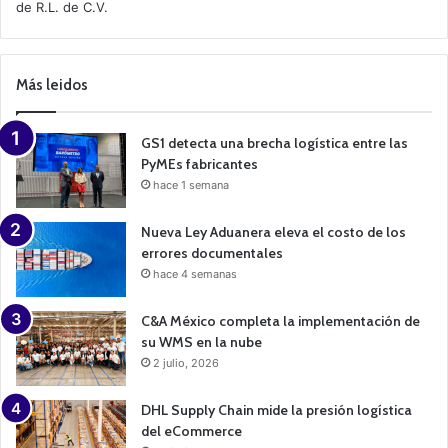
de R.L. de C.V.
e
C
a
m
p
Más leidos
a
i
g
n
GS1 detecta una brecha logística entre las
PyMEs fabricantes
hace 1 semana
Nueva Ley Aduanera eleva el costo de los
errores documentales
hace 4 semanas
C&A México completa la implementación de
su WMS en la nube
2 julio, 2026
DHL Supply Chain mide la presión logística
del eCommerce