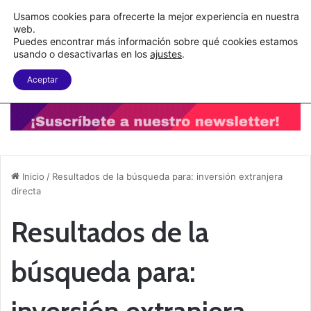
C&A México completa la implementación de su WMS en la nube
Usamos cookies para ofrecerte la mejor experiencia en nuestra
web.
Puedes encontrar más información sobre qué cookies estamos
Menu
B
usando o desactivarlas en los
ajustes
.
Aceptar
Inicio
/
Resultados de la búsqueda para: inversión extranjera
directa
Resultados de la
búsqueda para:
inversión extranjera