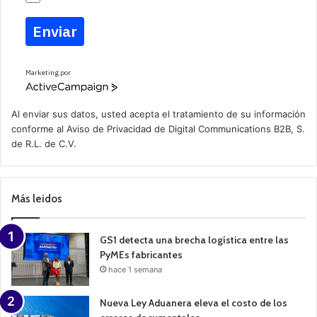
Enviar
Marketing por
A
c
t
Al enviar sus datos, usted acepta el tratamiento de su información
i
conforme al
Aviso de Privacidad
de Digital Communications B2B, S.
v
de R.L. de C.V.
e
C
a
m
p
Más leidos
a
i
g
n
GS1 detecta una brecha logística entre las
PyMEs fabricantes
hace 1 semana
Nueva Ley Aduanera eleva el costo de los