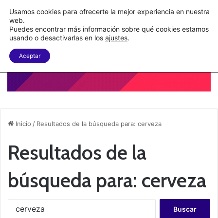
Nueva Ley Aduanera eleva el costo de los errores documentales
Usamos cookies para ofrecerte la mejor experiencia en nuestra
web.
Puedes encontrar más información sobre qué cookies estamos
Menu
B
usando o desactivarlas en los
ajustes
.
Aceptar
Inicio
/
Resultados de la búsqueda para: cerveza
Resultados de la
búsqueda para:
cerveza
B
u