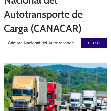
Autotransporte de
Carga (CANACAR)
B
u
s
c
a
r
: