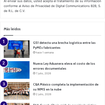
Al enviar sus datos, usted acepta el tratamiento de su información
i
conforme al
Aviso de Privacidad
de Digital Communications B2B, S.
v
de R.L. de C.V.
e
C
a
m
p
Más leidos
a
i
g
n
GS1 detecta una brecha logística entre las
PyMEs fabricantes
hace 1 semana
Nueva Ley Aduanera eleva el costo de los
errores documentales
7 julio, 2026
C&A México completa la implementación de
su WMS en la nube
2 julio, 2026