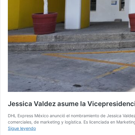
Jessica Valdez asume la Vicepresidenc
DHL Express México anunció el nombramiento de Jessica Valdez
comerciales, de marketing y logística. Es licenciada en Marketi
Jessica
Sigue leyendo
Valdez