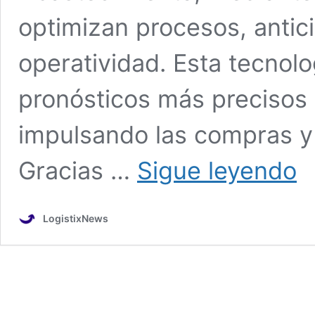
optimizan procesos, anti
operatividad. Esta tecnolo
pronósticos más precisos 
impulsando las compras y l
IAG
Gracias …
Sigue leyendo
tra
la
cad
LogistixNews
de
sumi
y
Pro