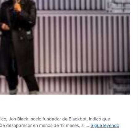
ico, Jon Black, socio fundador de Blackbot, indicó que
eCommer
o de desaparecer en menos de 12 meses, si …
Sigue leyendo
y
datos,